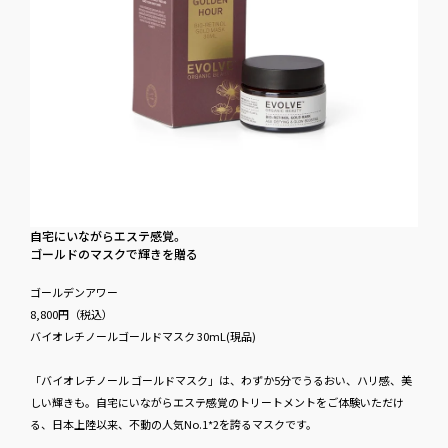
自宅に​いながら​エステ感覚。
ゴールドの​マスクで​輝きを​贈る
ゴールデンアワー
8,800円​（税込）
バイオレチノールゴールドマスク 30mL(現品)
「バイオレチノール ゴールドマスク」は、わずか5分でうるおい、ハリ感、美
しい輝きも。自宅にいながらエステ感覚のトリートメントをご体験いただけ
る、日本上陸以来、不動の人気No.1*2を誇るマスクです。