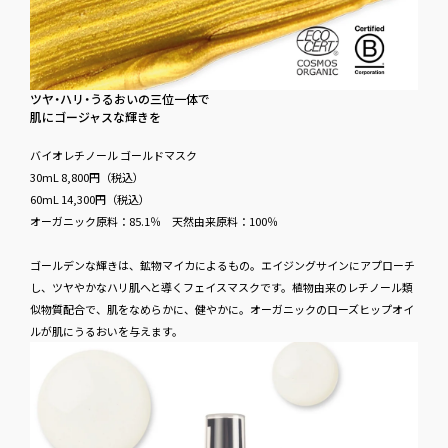
ツヤ・ハリ・うる​おいの​三位一体で
肌に​ゴージャスな​輝きを
バイオレチノール ゴールドマスク
30mL 8,800円​（税込）
60mL 14,300円​（税込）
オーガニック​原料：85.1％ 天然由来​原料：100％
ゴールデンな輝きは、鉱物マイカによるもの。エイジングサインにアプローチ
し、ツヤやかなハリ肌へと導くフェイスマスクです。植物由来のレチノール類
似物質配合で、肌をなめらかに、健やかに。オーガニックのローズヒップオイ
ルが肌にうるおいを与えます。