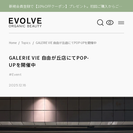
新規会員登録で【10％OFFクーポン】プレゼント。初回ご購入からご利用いただけます
11,000円（税込）以上のご購入【送料無料】
0
Home
Topics
GALERIE VIE 自由が丘店にてPOP-UPを開催中
GALERIE VIE 自由が​丘店にてPOP-
UPを​開催中
#Event
2025.12.18