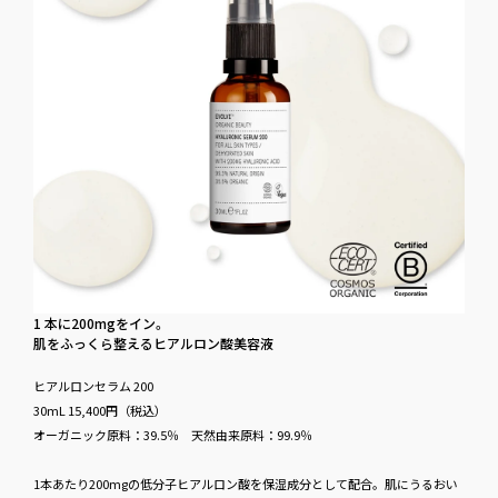
1 本に​200mgを​イン。
肌を​ふっくら整える​ヒアルロン酸美容液
ヒアルロンセラム 200
30mL 15,400円​（税込）
オーガニック​原料：39.5％ 天然由来​原料：99.9％
1本あたり200mgの低分子ヒアルロン酸を保湿成分として配合。肌にうるおい